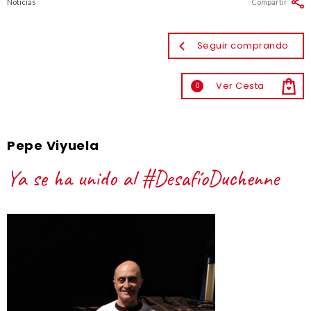
Noticias
Compartir
Seguir comprando
Ver Cesta
0
Pepe Viyuela
Ya se ha unido al #DesafíoDuchenne