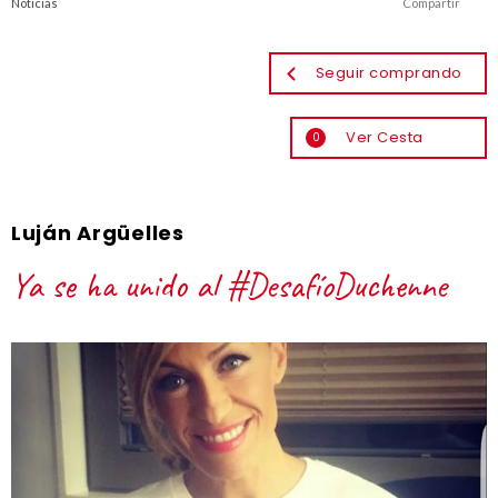
Noticias
Compartir
Seguir comprando
Ver Cesta
0
Luján Argüelles
Ya se ha unido al #DesafíoDuchenne