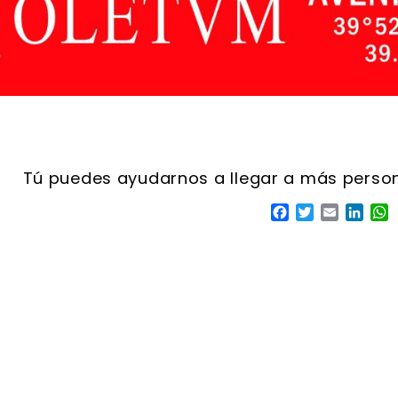
Facebook
Twitter
Email
Linke
W