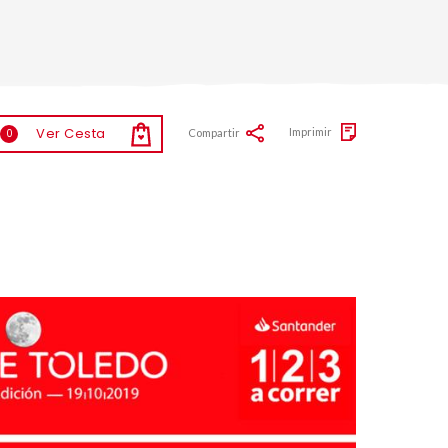
Ver Cesta
Imprimir
Compartir
0