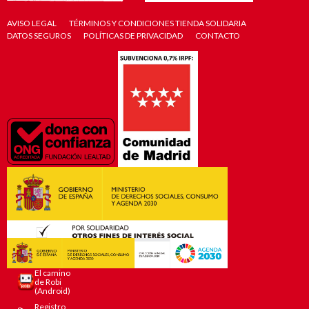
AVISO LEGAL
TÉRMINOS Y CONDICIONES TIENDA SOLIDARIA
DATOS SEGUROS
POLÍTICAS DE PRIVACIDAD
CONTACTO
El camino
de Robi
(Android)
Registro