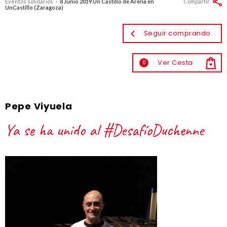
Eventos solidarios
·
8 Junio 2019 Un Castillo de Arena en
Compartir
UnCastillo (Zaragoza)
Seguir comprando
Ver Cesta
0
Pepe Viyuela
Ya se ha unido al #DesafíoDuchenne