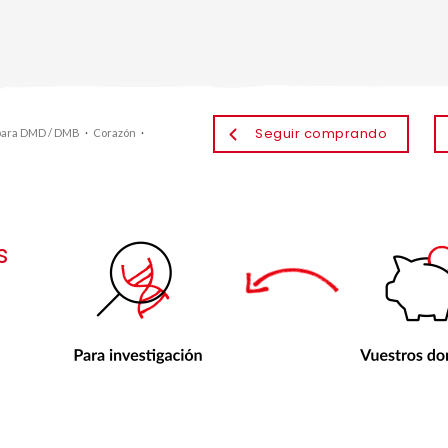
Seguir comprando
 para DMD / DMB
·
Corazón
·
s