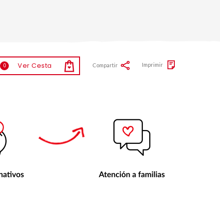
Ver Cesta
Imprimir
Compartir
0