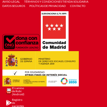
AVISO LEGAL
TÉRMINOS Y CONDICIONES TIENDA SOLIDARIA
DATOS SEGUROS
POLÍTICAS DE PRIVACIDAD
CONTACTO
El camino
de Robi
(Android)
Registro
de
pacientes