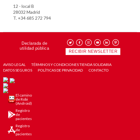
12 - local B
28032 Madrid
T. +34 685 272 794
Declarada de
utilidad pública
RECIBIR NEWSLETTER
AVISO LEGAL
TÉRMINOS Y CONDICIONES TIENDA SOLIDARIA
DATOS SEGUROS
POLÍTICAS DE PRIVACIDAD
CONTACTO
El camino
de Robi
(Android)
Registro
de
pacientes
Registro
de
pacientes