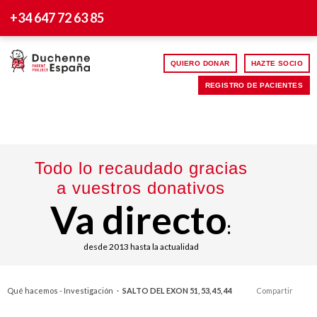
+34 647 72 63 85
QUIERO DONAR
HAZTE SOCIO
REGISTRO DE PACIENTES
Todo lo recaudado gracias
a vuestros donativos
Va directo
:
desde 2013 hasta la actualidad
Qué hacemos - Investigación
·
SALTO DEL EXON 51, 53, 45, 44
Compartir