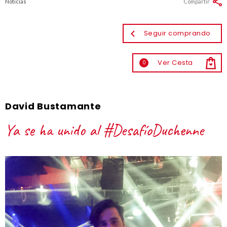
Noticias
Compartir
Seguir comprando
Ver Cesta
0
David Bustamante
Ya se ha unido al #DesafíoDuchenne