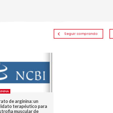
Seguir comprando
GININA
rato de arginina: un
idato terapéutico para
istrofia muscular de