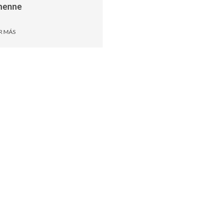
henne
R MÁS