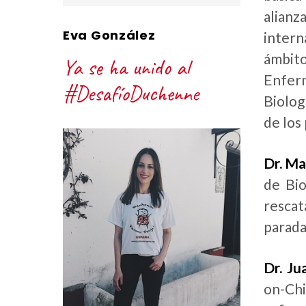
alianz
Eva González
interna
ámbit
Ya se ha unido al
Enfer
#DesafíoDuchenne
Biolog
de los
Dr. Ma
de Bio
rescat
parada
Dr. J
on-Ch