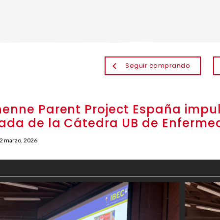
Seguir comprando
enne Parent Project España impuls
ada de la Cátedra UB de Enferme
2 marzo, 2026