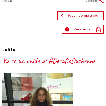
Noticias
Compartir
Seguir comprando
Ver Cesta
0
Lolita
Ya se ha unido al #DesafíoDuchenne