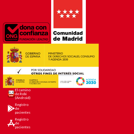
El camino
de Robi
(Android)
Registro
de
pacientes
Registro
de
pacientes