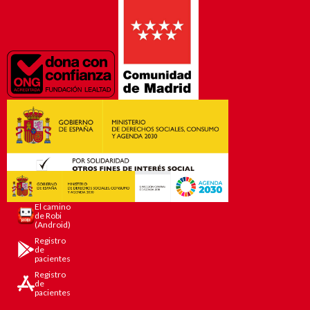
El camino
de Robi
(Android)
Registro
de
pacientes
Registro
de
pacientes