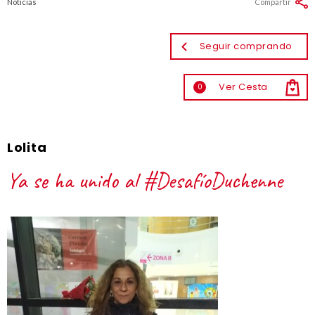
Noticias
Compartir
Seguir comprando
Ver Cesta
0
Lolita
Ya se ha unido al #DesafíoDuchenne