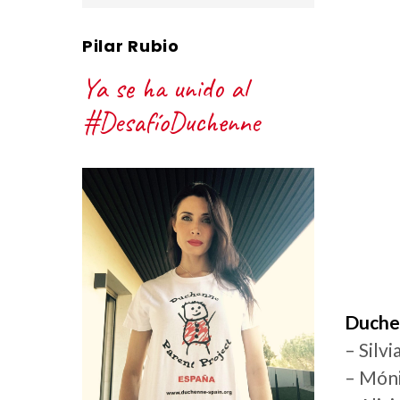
Pilar Rubio
Ya se ha unido al
#DesafíoDuchenne
Duchen
– Silv
– Móni