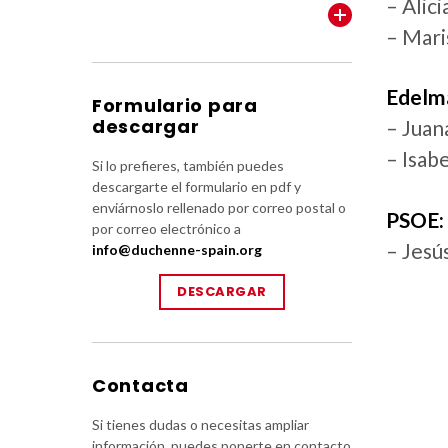
– Alic
VER TODOS
– Mari
Edelma
Formulario para
descargar
– Juan
– Isab
Si lo prefieres, también puedes
descargarte el formulario en pdf y
enviárnoslo rellenado por correo postal o
PSOE:
por correo electrónico a
– Jesú
info@duchenne-spain.org
DESCARGAR
Contacta
Si tienes dudas o necesitas ampliar
información, puedes ponerte en contacto