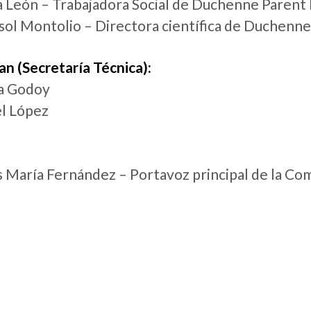
ia León – Trabajadora Social de Duchenne Parent
sol Montolio – Directora científica de Duchenn
n (Secretaría Técnica):
a Godoy
el López
s María Fernández – Portavoz principal de la Co