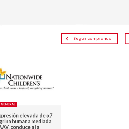
Seguir comprando
 GENERAL
xpresión elevada de α7
grina humana mediada
AAV, conduce a la