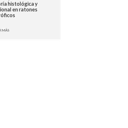
ría histológica y
ional en ratones
róficos
R MÁS