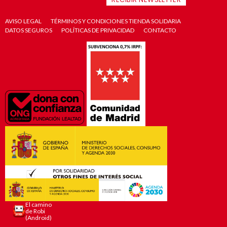
AVISO LEGAL
TÉRMINOS Y CONDICIONES TIENDA SOLIDARIA
DATOS SEGUROS
POLÍTICAS DE PRIVACIDAD
CONTACTO
El camino
de Robi
(Android)