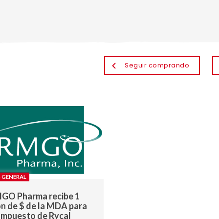
Seguir comprando
 GENERAL
GO Pharma recibe 1
on de $ de la MDA para
ompuesto de Rycal