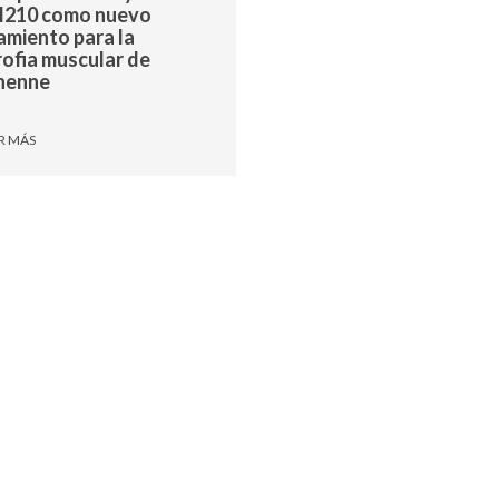
210 como nuevo
amiento para la
rofia muscular de
henne
R MÁS