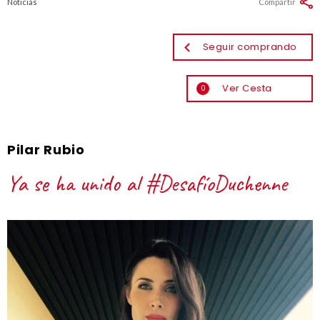
Noticias
Compartir
Seguir comprando
Ver Cesta
0
Pilar Rubio
Ya se ha unido al #DesafíoDuchenne