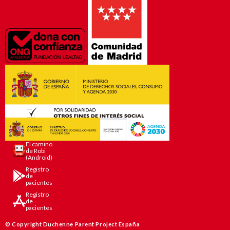
El camino
de Robi
(Android)
Registro
de
pacientes
Registro
de
pacientes
© Copyright Duchenne Parent Project España