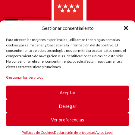
Gestionar consentimiento
Para ofrecer las mejores experiencias, utilizamos tecnologías como las
cookies para almacenar y/o acceder a la información del dispositivo. El
consentimiento de estas tecnologías nos permitirá procesar datos como el
comportamiento de navegación o las identificaciones únicas en este sitio.
No consentir o retirar el consentimiento, puede afectar negativamente a
ciertas características y funciones.
Gestionar los servicios
El camino
de Robi
Aceptar
(Android)
Registro
de
Denegar
pacientes
Registro
de
Ver preferencias
pacientes
© Copyright Duchenne Parent Project España
Políticas de Cookies
Declaración de privacidad
Aviso Legal