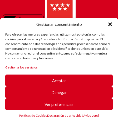
Gestionar consentimiento
Para ofrecer las mejores experiencias, utilizamos tecnologías como las
cookies para almacenar y/o acceder a la información del dispositivo. El
consentimiento de estas tecnologías nos permitirá procesar datos como el
comportamiento de navegación o las identificaciones únicas en este sitio.
No consentir o retirar el consentimiento, puede afectar negativamente a
ciertas características y funciones.
Gestionar los servicios
El camino
de Robi
Aceptar
(Android)
Registro
de
Denegar
pacientes
Registro
de
Ver preferencias
pacientes
© Copyright Duchenne Parent Project España
Políticas de Cookies
Declaración de privacidad
Aviso Legal