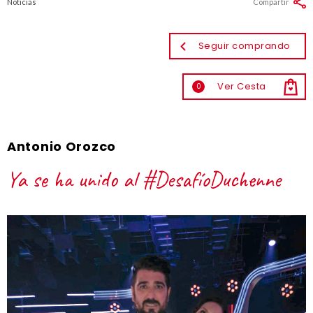
Noticias
Compartir
Seguir comprando
Ver Cesta
0
Antonio Orozco
Ya se ha unido al #DesafíoDuchenne