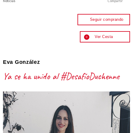
Noticias
Compartir
Seguir comprando
Ver Cesta
0
Eva González
Ya se ha unido al #DesafíoDuchenne