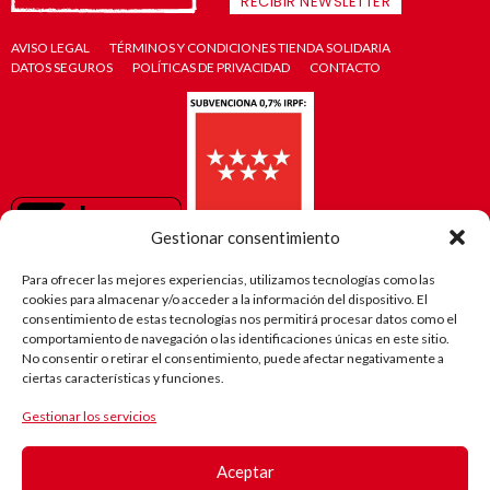
RECIBIR NEWSLETTER
AVISO LEGAL
TÉRMINOS Y CONDICIONES TIENDA SOLIDARIA
DATOS SEGUROS
POLÍTICAS DE PRIVACIDAD
CONTACTO
Gestionar consentimiento
Para ofrecer las mejores experiencias, utilizamos tecnologías como las
cookies para almacenar y/o acceder a la información del dispositivo. El
consentimiento de estas tecnologías nos permitirá procesar datos como el
comportamiento de navegación o las identificaciones únicas en este sitio.
No consentir o retirar el consentimiento, puede afectar negativamente a
ciertas características y funciones.
Gestionar los servicios
El camino
de Robi
Aceptar
(Android)