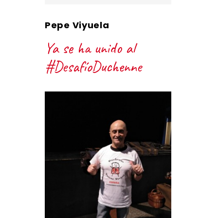
Pepe Viyuela
Ya se ha unido al
#DesafíoDuchenne