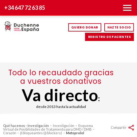
+34 647 72 63 85
QUIERO DONAR
HAZTE SOCIO
REGISTRO DE PACIENTES
Todo lo recaudado gracias
a vuestros donativos
Va directo
:
desde 2013 hasta la actualidad
Qué hacemos - Investigación
·
Investigación
·
Esquema
Compartir
Virtual de Posibilidades de Tratamiento para DMD / DMB
·
Corazón
·
β bloqueantes (β blockers)
·
Metoprolol