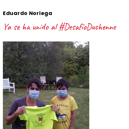
Eduardo Noriega
Ya se ha unido al #DesafíoDuchenne