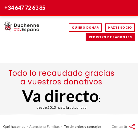
+34 647 72 63 85
QUIERO DONAR
HAZTE SOCIO
REGISTRO DE PACIENTES
Todo lo recaudado gracias
a vuestros donativos
Va directo
:
desde 2013 hasta la actualidad
Qué hacemos
·
Atención a Familias
·
Testimonios y consejos
Compartir