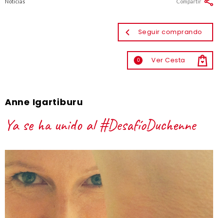
Noticias
Compartir
Seguir comprando
Ver Cesta
0
Anne Igartiburu
Ya se ha unido al #DesafíoDuchenne