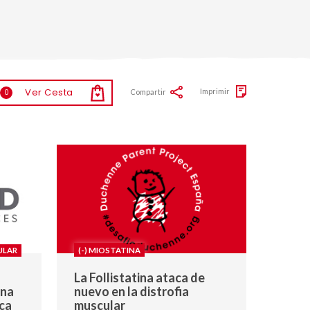
Ver Cesta
Imprimir
Compartir
0
ULAR
(-) MIOSTATINA
La Follistatina ataca de
una
nuevo en la distrofia
ca
muscular