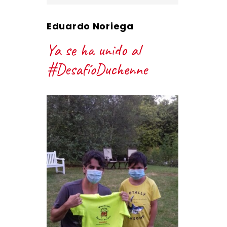
Eduardo Noriega
Ya se ha unido al
#DesafíoDuchenne