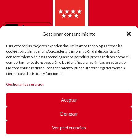
Gestionar consentimiento
Para ofrecer las mejores experiencias, utilizamos tecnologías como las
cookies para almacenar y/o acceder a la información del dispositivo. El
consentimiento de estas tecnologías nos permitirá procesar datos como el
comportamiento de navegación o las identificaciones únicas en este sitio.
No consentir o retirar el consentimiento, puede afectar negativamente a
ciertas características y funciones.
Gestionar los servicios
El camino
de Robi
Aceptar
(Android)
Registro
de
Denegar
pacientes
Registro
de
Ver preferencias
pacientes