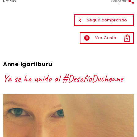
Noticias
Compartir
Seguir comprando
Ver Cesta
0
Anne Igartiburu
Ya se ha unido al #DesafíoDuchenne