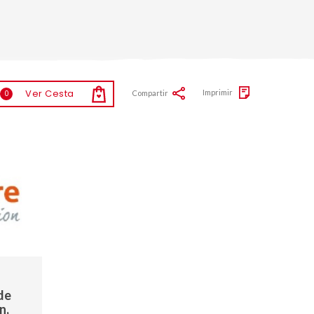
Ver Cesta
Imprimir
Compartir
0
de
n,