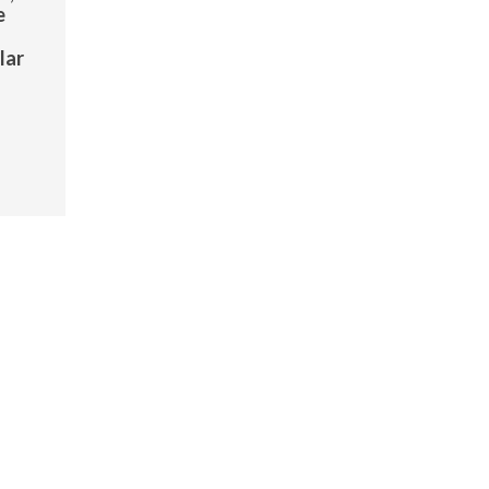
e
o
lar