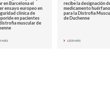
iar en Barcelona el
recibe la designación d
er ensayo europeo en
medicamento huérfan
eguridad clínica de
para la Distrofia Muscu
poride en pacientes
de Duchenne
distrofia muscular de
henne
R MÁS
LEER MÁS