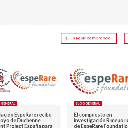
Seguir comprando
 GENERAL
BLOG GENERAL
ación EspeRare recibe
El compuesto en
poyo de Duchenne
investigación Rimepori
nt Project España para
de EspeRare Foundatio