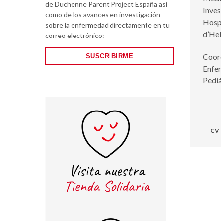
de Duchenne Parent Project España así
Inve
como de los avances en investigación
Hosp
sobre la enfermedad directamente en tu
d’He
correo electrónico:
Coor
SUSCRIBIRME
Enfe
Pediá
CV 