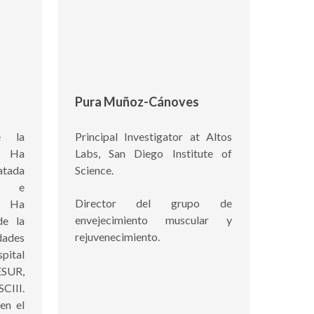
Pura Muñoz-Cánoves
e la
Principal Investigator at Altos
a. Ha
Labs, San Diego Institute of
tada
Science.
co e
Director del grupo de
l. Ha
envejecimiento muscular y
de la
rejuvenecimiento.
ades
pital
ESUR,
III.
en el