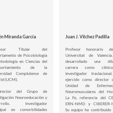
n Miranda García
Juan J. Vilchez Padilla
fesor Titular del
Profesor honorario d
rtamento de Psicobiología
Universitat de Valenci
todología en Ciencias del
desarrollado una dila
portamiento de la
carrera como clíni
ersidad Complutense de
investigador traslaciona
id (UCM).
ejercido como director 
Unidad de Enfermed
director del Grupo de
Neuromusculares del Hos
stigación Neuroeducación y
La Fe, referencia del C
arrollo. Investigador
ERN-NMD y CIBERER-ISC
cipal en comorbilidades
Su equipo ha contribuido 