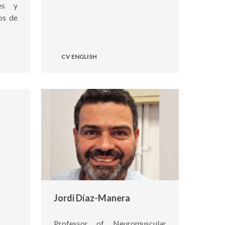
es y
os de
CV ENGLISH
Jordi Díaz-Manera
Professor of Neuromuscular