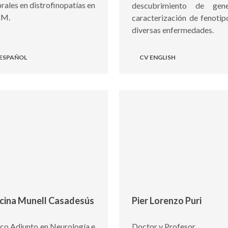
rales en distrofinopatías en
descubrimiento de gen
CM.
caracterización de fenotip
diversas enfermedades.
 ESPAÑOL
CV ENGLISH
cina Munell Casadesús
Pier Lorenzo Puri
co Adjunto en Neurología e
Doctor y Profesor.