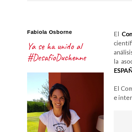
Fabiola Osborne
El
Com
cientí
Ya se ha unido al
anális
#DesafíoDuchenne
la aso
ESPA
El Com
e inte