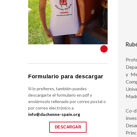
Rubé
VER TODOS
Pro
Depa
y Me
Formulario para descargar
Com
Si lo prefieres, también puedes
Univ
descargarte el formulario en pdf y
Madr
enviárnoslo rellenado por correo postal o
por correo electrónico a
Co-
info@duchenne-spain.org
Inve
Des
DESCARGAR
Prin