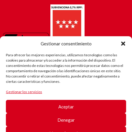
Gestionar consentimiento
Para ofrecer las mejores experiencias, utilizamos tecnologías como las
cookies para almacenar y/o acceder a la información del dispositivo. El
consentimiento de estas tecnologías nos permitirá procesar datos como el
comportamiento de navegación o las identificaciones únicas en este sitio.
No consentir o retirar el consentimiento, puede afectar negativamente a
ciertas características y funciones.
Gestionar los servicios
El camino
de Robi
Aceptar
(Android)
Registro
de
Denegar
pacientes
Registro
de