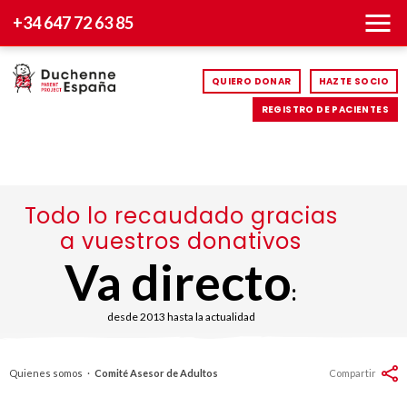
+34 647 72 63 85
QUIERO DONAR
HAZTE SOCIO
REGISTRO DE PACIENTES
Todo lo recaudado gracias
a vuestros donativos
Va directo
:
desde 2013 hasta la actualidad
Quienes somos
·
Comité Asesor de Adultos
Compartir