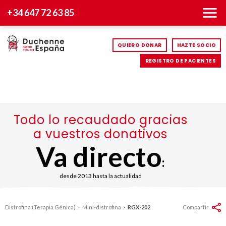
+34 647 72 63 85
QUIERO DONAR
HAZTE SOCIO
REGISTRO DE PACIENTES
Todo lo recaudado gracias
a vuestros donativos
Va directo
:
desde 2013 hasta la actualidad
Distrofina (Terapia Génica)
·
Mini-distrofina
·
RGX-202
Compartir