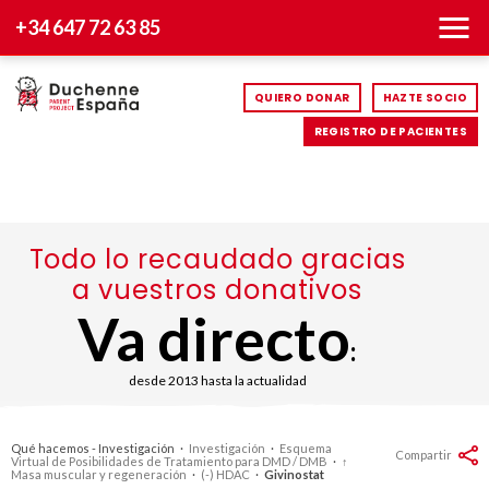
+34 647 72 63 85
QUIERO DONAR
HAZTE SOCIO
REGISTRO DE PACIENTES
Todo lo recaudado gracias
a vuestros donativos
Va directo
:
desde 2013 hasta la actualidad
Qué hacemos - Investigación
·
Investigación
·
Esquema
Compartir
Virtual de Posibilidades de Tratamiento para DMD / DMB
·
↑
Masa muscular y regeneración
·
(-) HDAC
·
Givinostat