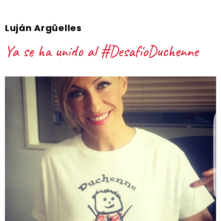
Luján Argüelles
Ya se ha unido al #DesafíoDuchenne