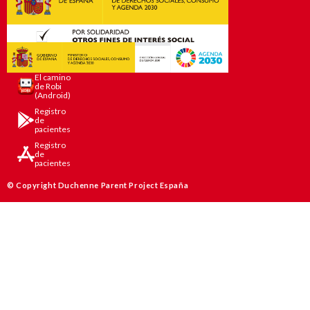
El camino
de Robi
(Android)
Registro
de
pacientes
Registro
de
pacientes
© Copyright Duchenne Parent Project España