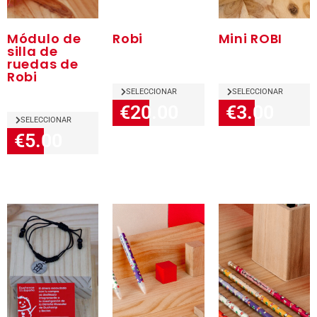
Módulo de
Robi
Mini ROBI
silla de
ruedas de
Robi
SELECCIONAR
SELECCIONAR
€20.00
€3.00
SELECCIONAR
€5.00