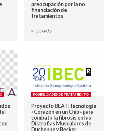
e
preocupación por la no
financiación de
tratamientos
LEER MÁS
TO
POSIBILIDADES DE TRATAMIENTO
tados
Proyecto BEAT: Tecnología
del
«Corazón en un Chip» para
combatir la fibrosis en las
con
Distrofias Musculares de
Duchenne y Becker