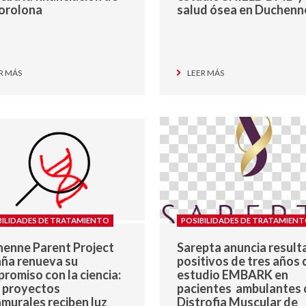
orolona
salud ósea en Duchenn
R MÁS
LEER MÁS
BILIDADES DE TRATAMIENTO
POSIBILIDADES DE TRATAMIEN
enne Parent Project
Sarepta anuncia resul
ña renueva su
positivos de tres años 
romiso con la ciencia:
estudio EMBARK en
 proyectos
pacientes ambulantes 
amurales reciben luz
Distrofia Muscular de