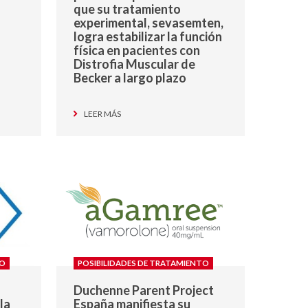
que su tratamiento
experimental, sevasemten,
logra estabilizar la función
física en pacientes con
Distrofia Muscular de
Becker a largo plazo
LEER MÁS
TO
POSIBILIDADES DE TRATAMIENTO
Duchenne Parent Project
la
España manifiesta su