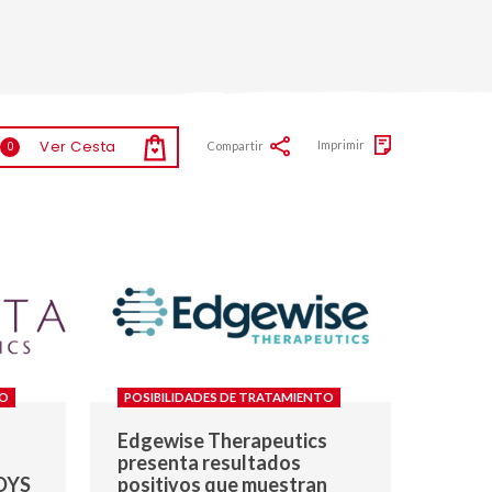
Ver Cesta
Imprimir
Compartir
0
TO
POSIBILIDADES DE TRATAMIENTO
Edgewise Therapeutics
presenta resultados
DYS
positivos que muestran