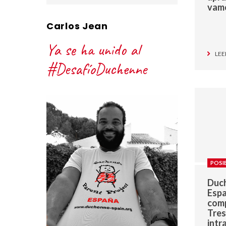
vam
Carlos Jean
Ya se ha unido al
LEE
#DesafíoDuchenne
POSI
Duch
Espa
comp
Tres
intr