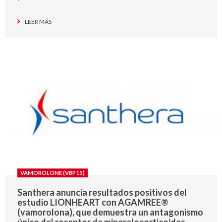
LEER MÁS
VAMOROLONE (VBP15)
Santhera anuncia resultados positivos del
estudio LIONHEART con AGAMREE®
(vamorolona), que demuestra un antagonismo
único del receptor de mineralocorticoides