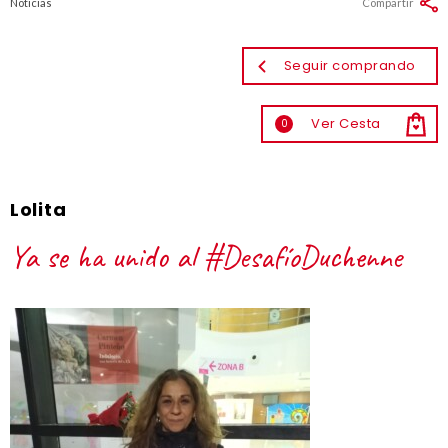
Noticias
Compartir
Seguir comprando
Ver Cesta
0
Lolita
Ya se ha unido al #DesafíoDuchenne