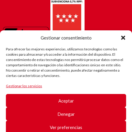
Gestionar consentimiento
Para ofrecer las mejores experiencias, utilizamos tecnologías como las
cookies para almacenar y/o acceder a la información del dispositivo. El
consentimiento de estas tecnologías nos permitirá procesar datos como el
comportamiento de navegación o las identificaciones únicas en este sitio.
No consentir o retirar el consentimiento, puede afectar negativamente a
ciertas características y funciones.
Gestionar los servicios
El camino
de Robi
Aceptar
(Android)
Registro
de
Denegar
pacientes
Registro
de
Ver preferencias
pacientes