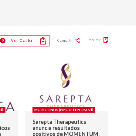
Ver Cesta
Imprimir
Compartir
0
N®
MORFOLINOS (PMO) ETEPLIRSEN®
Sarepta Therapeutics
icos
anuncia resultados
e
positivos de MOMENTUM,