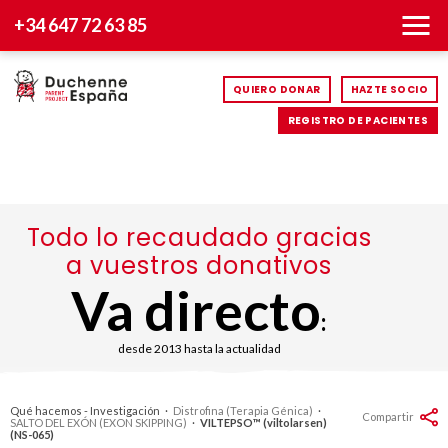
+34 647 72 63 85
QUIERO DONAR
HAZTE SOCIO
REGISTRO DE PACIENTES
Todo lo recaudado gracias
a vuestros donativos
Va directo
:
desde 2013 hasta la actualidad
Qué hacemos - Investigación
·
Distrofina (Terapia Génica)
·
Compartir
SALTO DEL EXÓN (EXON SKIPPING)
·
VILTEPSO™ (viltolarsen)
(NS-065)