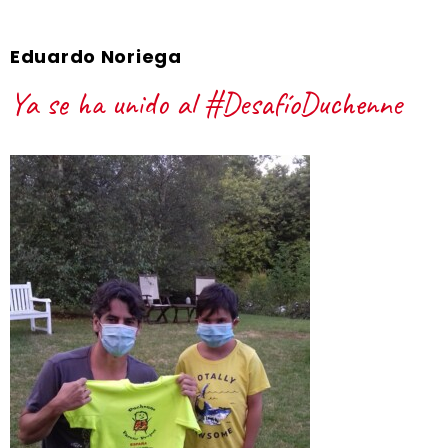
Eduardo Noriega
Ya se ha unido al #DesafíoDuchenne