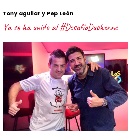
Tony aguilar y Pep León
Ya se ha unido al #DesafíoDuchenne