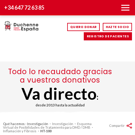
+34 647 72 63 85
QUIERO DONAR
HAZTE SOCIO
REGISTRO DE PACIENTES
Todo lo recaudado gracias
a vuestros donativos
Va directo
:
desde 2013 hasta la actualidad
Qué hacemos - Investigación
·
Investigación
·
Esquema
Compartir
Virtual de Posibilidades de Tratamiento para DMD / DMB
·
Inflamación y Fibrosis
·
HT-100