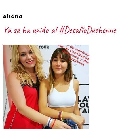
Aitana
Ya se ha unido al #DesafíoDuchenne