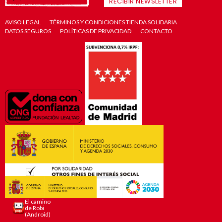
RECIBIR NEWSLETTER
AVISO LEGAL
TÉRMINOS Y CONDICIONES TIENDA SOLIDARIA
DATOS SEGUROS
POLÍTICAS DE PRIVACIDAD
CONTACTO
El camino
de Robi
(Android)