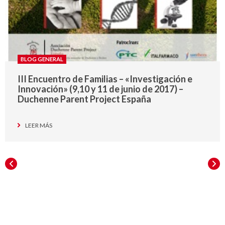
BLOG GENERAL
III Encuentro de Familias – «Investigación e
Innovación» (9,10 y 11 de junio de 2017) –
Duchenne Parent Project España
LEER MÁS
ANTERIORES
SIG