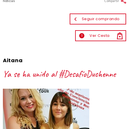
Noticias
Compartir
Seguir comprando
Ver Cesta
0
Aitana
Ya se ha unido al #DesafíoDuchenne