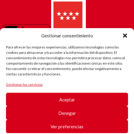
Gestionar consentimiento
Para ofrecer las mejores experiencias, utilizamos tecnologías como las
cookies para almacenar y/o acceder a la información del dispositivo. El
consentimiento de estas tecnologías nos permitirá procesar datos como el
comportamiento de navegación o las identificaciones únicas en este sitio.
No consentir o retirar el consentimiento, puede afectar negativamente a
ciertas características y funciones.
Gestionar los servicios
El camino
de Robi
Aceptar
(Android)
Registro
de
Denegar
pacientes
Registro
de
Ver preferencias
pacientes