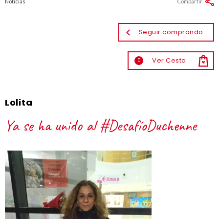
Noticias
Compartir
Seguir comprando
Ver Cesta
0
Lolita
Ya se ha unido al #DesafíoDuchenne