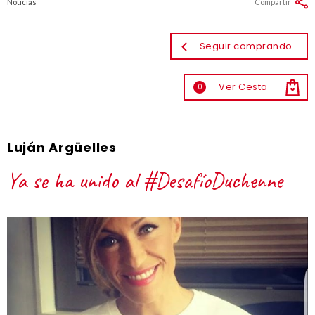
Noticias
Compartir
Seguir comprando
Ver Cesta
0
Luján Argüelles
Ya se ha unido al #DesafíoDuchenne