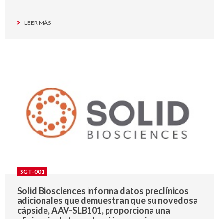
LEER MÁS
SGT-001
Solid Biosciences informa datos preclínicos
adicionales que demuestran que su novedosa
cápside, AAV-SLB101, proporciona una