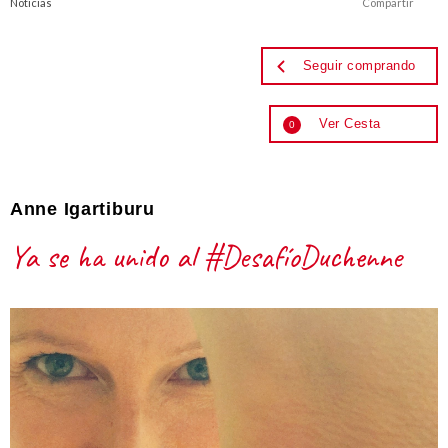
Noticias
Compartir
Seguir comprando
Ver Cesta
0
Anne Igartiburu
Ya se ha unido al #DesafíoDuchenne