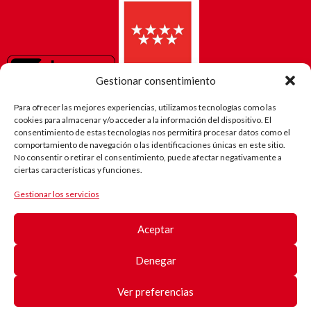
Gestionar consentimiento
Para ofrecer las mejores experiencias, utilizamos tecnologías como las
cookies para almacenar y/o acceder a la información del dispositivo. El
consentimiento de estas tecnologías nos permitirá procesar datos como el
comportamiento de navegación o las identificaciones únicas en este sitio.
No consentir o retirar el consentimiento, puede afectar negativamente a
ciertas características y funciones.
Gestionar los servicios
El camino
de Robi
Aceptar
(Android)
Registro
de
Denegar
pacientes
Registro
de
Ver preferencias
pacientes