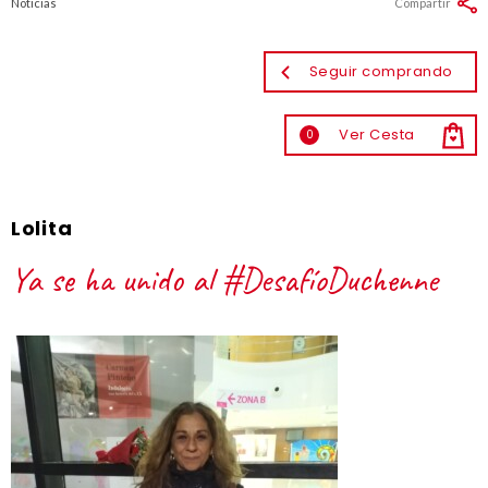
Noticias
Compartir
Seguir comprando
Ver Cesta
0
Lolita
Ya se ha unido al #DesafíoDuchenne