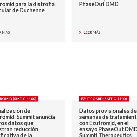
romid para la distrofia
PhaseOut DMD
ular de Duchenne
R MÁS
LEER MÁS
ROMID (SMT C-1100)
EZUTROMID (SMT C-1100)
alización de
Datos provisionales de
romid: Summit anuncia
semanas de tratamien
os datos que
con Ezutromid, en el
tran reducción
ensayo PhaseOut DMD
ificativa de la
Summit Therapeutics