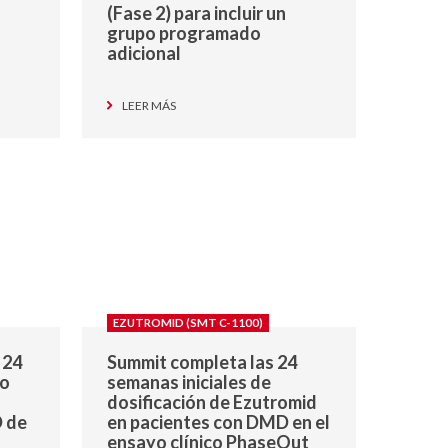
(Fase 2) para incluir un
grupo programado
adicional
LEER MÁS
EZUTROMID (SMT C-1100)
 24
Summit completa las 24
to
semanas iniciales de
dosificación de Ezutromid
 de
en pacientes con DMD en el
ensayo clínico PhaseOut