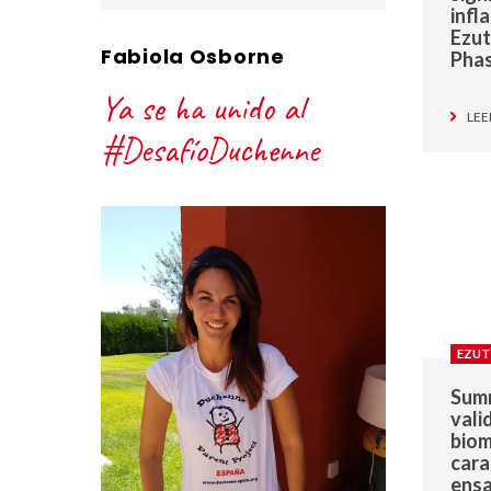
infl
Ezut
Fabiola Osborne
Pha
Ya se ha unido al
LEE
#DesafíoDuchenne
EZUT
Summ
vali
biom
cara
ensa