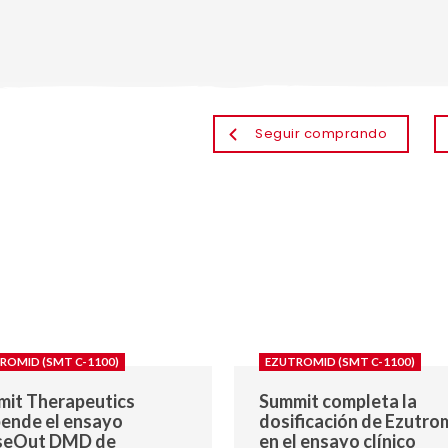
Seguir comprando
ROMID (SMT C-1100)
EZUTROMID (SMT C-1100)
it Therapeutics
Summit completa la
ende el ensayo
dosificación de Ezutro
seOut DMD de
en el ensayo clínico