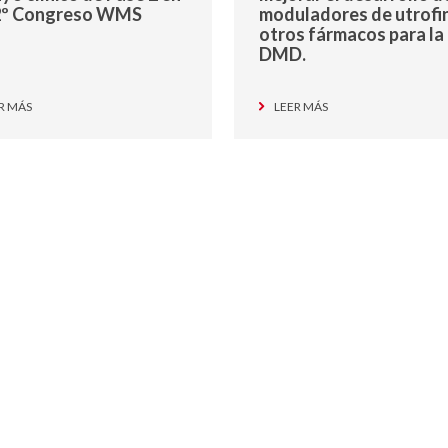
22º Congreso WMS
moduladores de utrofi
otros fármacos para la
DMD.
R MÁS
LEER MÁS