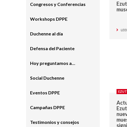
Ezut
Congresos y Conferencias
musc
Workshops DPPE
LEE
Duchenne al día
Defensa del Paciente
Hoy preguntamos a…
Social Duchenne
EZUT
Eventos DPPE
Actu
Campañas DPPE
Ezut
nuev
mues
Testimonios y consejos
sign