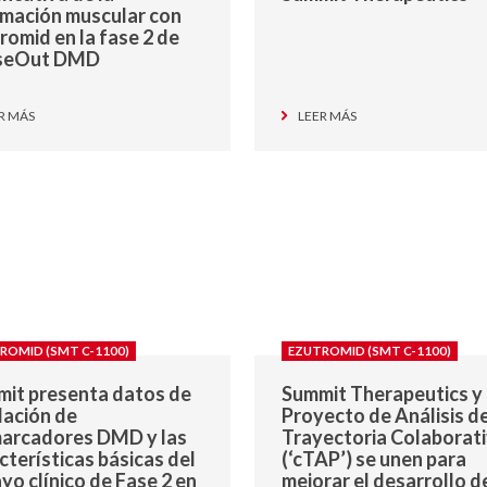
amación muscular con
romid en la fase 2 de
seOut DMD
R MÁS
LEER MÁS
ROMID (SMT C-1100)
EZUTROMID (SMT C-1100)
it presenta datos de
Summit Therapeutics y 
dación de
Proyecto de Análisis d
arcadores DMD y las
Trayectoria Colaborat
cterísticas básicas del
(‘cTAP’) se unen para
yo clínico de Fase 2 en
mejorar el desarrollo d