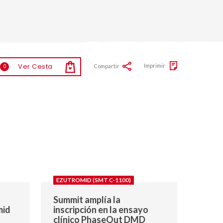
Ver Cesta
Imprimir
Compartir
0
EZUTROMID (SMT C-1100)
Summit amplía la
mid
inscripción en la ensayo
clínico PhaseOut DMD