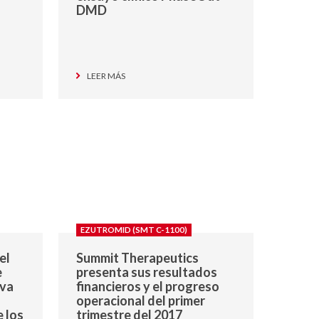
DMD
LEER MÁS
EZUTROMID (SMT C-1100)
el
Summit Therapeutics
e
presenta sus resultados
iva
financieros y el progreso
operacional del primer
e los
trimestre del 2017